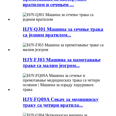
вратилом и сечењем ...
HJY-QJ01 Машина за сечење трака
са једним вратилом...
HJY-FJ03 Машина за намотавање
траке са малим језгром...
HJY-FQ09A Секач за медицинску
траку са четири вратила...