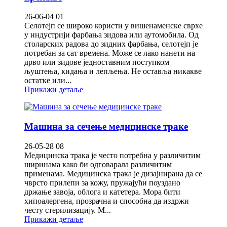
26-06-04 01
Селотејп се широко користи у вишенаменске сврхе
у индустрији фарбања зидова или аутомобила. Од
столарских радова до зидних фарбања, селотејп је
потребан за сат времена. Може се лако нанети на
дрво или зидове једноставним поступком
љуштења, кидања и лепљења. Не оставља никакве
остатке или...
Прикажи детаље
Машина за сечење медицинске траке
26-05-28 08
Медицинска трака је често потребна у различитим
ширинама како би одговарала различитим
применама. Медицинска трака је дизајнирана да се
чврсто прилепи за кожу, пружајући поуздано
држање завоја, облога и катетера. Мора бити
хипоалергена, прозрачна и способна да издржи
честу стерилизацију. М...
Прикажи детаље