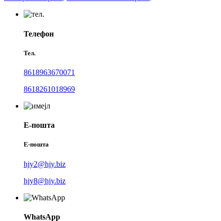
Телефон
Тел.
8618963670071
8618261018969
Е-пошта
Е-пошта
hjy2@hjy.biz
hjy8@hjy.biz
WhatsApp