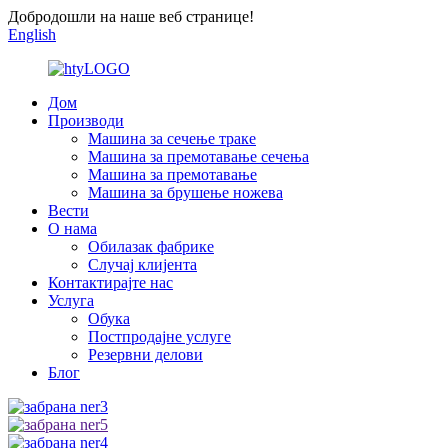
Добродошли на наше веб странице!
English
Дом
Производи
Машина за сечење траке
Машина за премотавање сечења
Машина за премотавање
Машина за брушење ножева
Вести
О нама
Обилазак фабрике
Случај клијента
Контактирајте нас
Услуга
Обука
Постпродајне услуге
Резервни делови
Блог