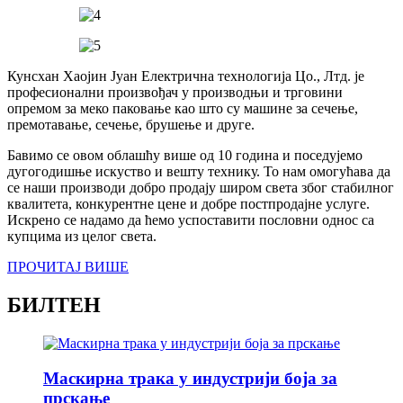
Кунсхан Хаојин Јуан Електрична технологија Цо., Лтд. је
професионални произвођач у производњи и трговини
опремом за меко паковање као што су машине за сечење,
премотавање, сечење, брушење и друге.
Бавимо се овом облашћу више од 10 година и поседујемо
дугогодишње искуство и вешту технику. То нам омогућава да
се наши производи добро продају широм света због стабилног
квалитета, конкурентне цене и добре постпродајне услуге.
Искрено се надамо да ћемо успоставити пословни однос са
купцима из целог света.
ПРОЧИТАЈ ВИШЕ
БИЛТЕН
Маскирна трака у индустрији боја за
прскање