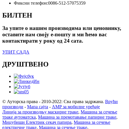
Фиксни телефон:
0086-512-57075359
БИЛТЕН
За упите о нашим производима или ценовнику,
оставите нам своју е-пошту и ми ћемо вас
контактирати у року од 24 сата.
УПИТ САДА
ДРУШТВЕНО
© Ауторска права - 2010-2022: Сва права задржана.
Врући
производи
-
Мапа сајта
-
AMP за мобилне уређаје
Линија за производњу маскирне траке
,
Машина за сечење
траке аутоматска
,
Машина за премотавање папирне траке
,
Мицубиши Електрик секач папира
,
Машина за сечење
електричне траке
,
Машина за сечење траке
,