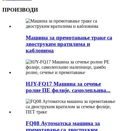
ПРОИЗВОДИ
Машина за премотавање траке са
двоструким вратилима и
кабловима
HJY-FQ17 Машина за сечење
ролне ПЕ фолије, самолепљива...
FQ08 Аутоматска машина за
премотавање са двоструким