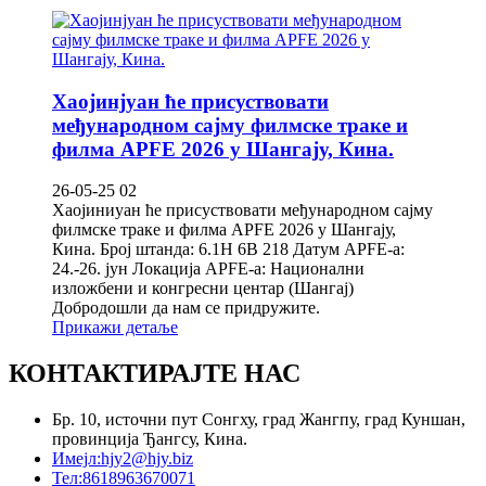
Хаојинјуан ће присуствовати
међународном сајму филмске траке и
филма APFE 2026 у Шангају, Кина.
26-05-25 02
Хаојиниуан ће присуствовати међународном сајму
филмске траке и филма APFE 2026 у Шангају,
Кина. Број штанда: 6.1H 6B 218 Датум APFE-а:
24.-26. јун Локација APFE-а: Национални
изложбени и конгресни центар (Шангај)
Добродошли да нам се придружите.
Прикажи детаље
КОНТАКТИРАЈТЕ НАС
Бр. 10, источни пут Сонгху, град Жангпу, град Куншан,
провинција Ђангсу, Кина.
Имејл:
hjy2@hjy.biz
Тел:
8618963670071