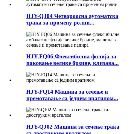
HJY-QJ04 Четвороосна аутоматска
трака за промену ролни...
HJY-FQ06 Флексибилна фолија за
паковање велике брзине, клизава...
HJY-FQ14 Машина за сечење и
премотавање са једним вратилом...
HJY-QJ02 Машина за сечење трака
са двоструким вратилом