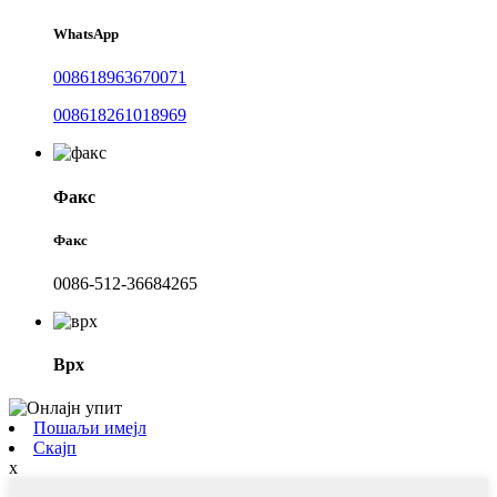
WhatsApp
008618963670071
008618261018969
Факс
Факс
0086-512-36684265
Врх
Пошаљи имејл
Скајп
x